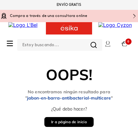
ENVÍO GRATIS
Compra a través de una consultora online
Estoy buscando...
0
OOPS!
No encontramos ningún resultado para
"
jabon-en-barra-antibacterial-multicare
"
¿Qué debo hacer?
Ir a página de inicio