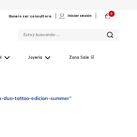
0
|
|
Iniciar sesión
Quiero ser consultora
Estoy buscando...
l
Joyería
Zona Sale 🛒
fix-duo-tattoo-edicion-summer
"