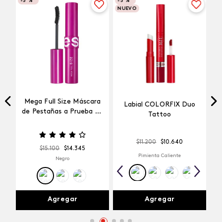
-
5 %
-
5 %
NUEVO
Mega Full Size Máscara
Labial COLORFIX Duo
a
de Pestañas a Prueba de
Tattoo
Agua
$
11
.
200
$
10
.
640
$
15
.
100
$
14
.
345
Pimienta Caliente
Negro
Agregar
Agregar