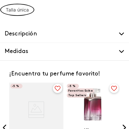
Talla única
Descripción
Medidas
¡Encuentra tu perfume favorito!
-
5 %
-
5 %
Favoritos Esika
Top Sellers