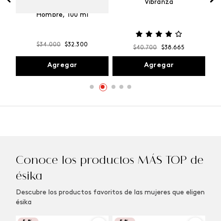
Vibranza
e
Kalos Max Perfume de
ml
Hombre, 100 ml
$
34
.
000
$
32
.
300
$
40
.
700
$
38
.
665
Agregar
Agregar
Conoce los productos MÁS TOP de
ésika
Descubre los productos favoritos de las mujeres que eligen
ésika