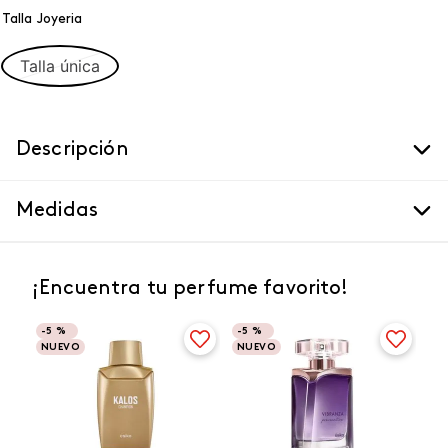
Talla Joyeria
Talla única
Descripción
Medidas
¡Encuentra tu perfume favorito!
-
5 %
-
5 %
NUEVO
NUEVO