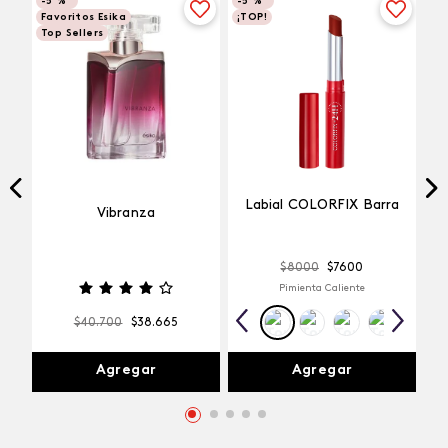
-
5 %
-
5 %
Favoritos Esika
¡TOP!
Top Sellers
Labial COLORFIX Barra
Vibranza
$
8000
$
7600
Pimienta Caliente
$
40
.
700
$
38
.
665
Agregar
Agregar