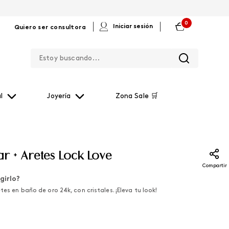
0
|
|
Iniciar sesión
Quiero ser consultora
Estoy buscando...
l
Joyería
Zona Sale 🛒
ar + Aretes Lock Love
Compartir
girlo?
etes en baño de oro 24k, con cristales. ¡Eleva tu look!