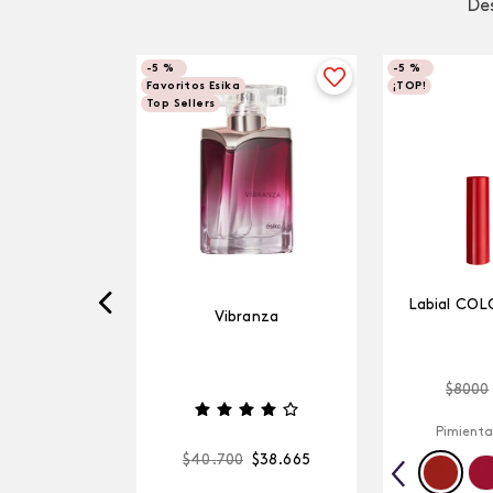
Des
-
5 %
-
5 %
Favoritos Esika
¡TOP!
Top Sellers
Labial COL
Vibranza
$
8000
Pimienta
$
40
.
700
$
38
.
665