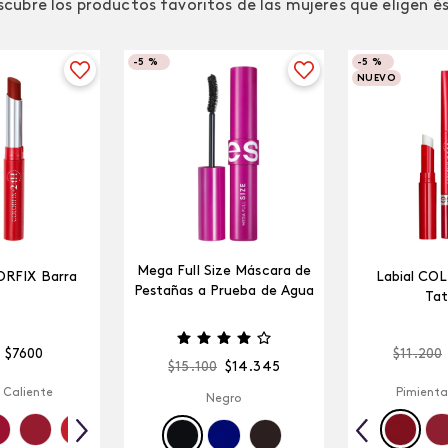
cubre los productos favoritos de las mujeres que eligen é
-
5 %
-
5 %
NUEVO
Mega Full Size Máscara de
ORFIX Barra
Labial CO
Pestañas a Prueba de Agua
Tat
$
7600
$
11
.
200
$
15
.
100
$
14
.
345
 Caliente
Pimienta
Negro