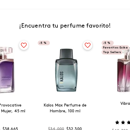
¡Encuentra tu perfume favorito!
-
5 %
-
5 %
Favoritos Esika
Top Sellers
Vibr
Provocative
Kalos Max Perfume de
 Mujer, 45 ml
Hombre, 100 ml
0
$
38
.
665
$
34
.
000
$
32
.
300