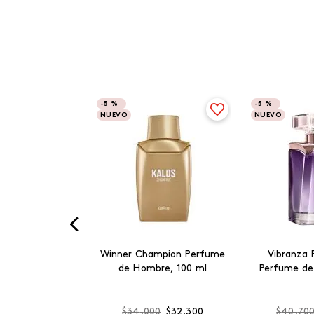
-
5 %
-
5 %
NUEVO
NUEVO
Winner Champion Perfume
Vibranza 
de Hombre, 100 ml
Perfume de
$
34
.
000
$
32
.
300
$
40
.
70