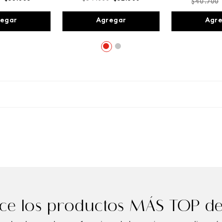
$
40
.
700
egar
Agregar
Agr
e los productos MÁS TOP de