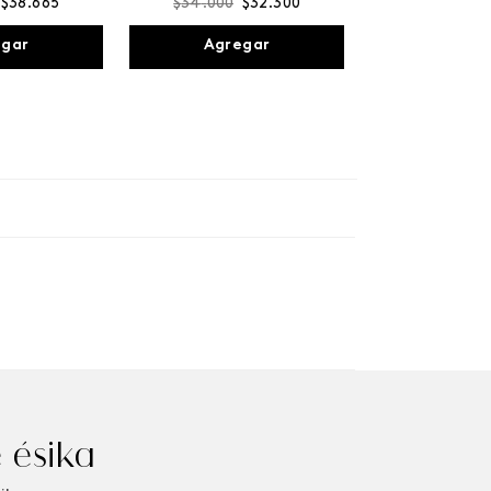
$
38
.
665
$
34
.
000
$
32
.
300
egar
Agregar
 ésika