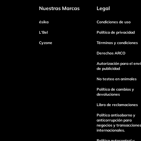
Nuestras Marcas
Legal
Dirección de email
ésika
Condiciones de uso
L'Bel
Política de privacidad
Cyzone
Términos y condiciones
Escribe un comentario
Derechos ARCO
Autorización para el env
de publicidad
No testeo en animales
Enviar Comentario
Política de cambios y
devoluciones
Libro de reclamaciones
Política antisoborno y
anticorrupción para
negocios y transaccione
internacionales.
Política autocontrol y