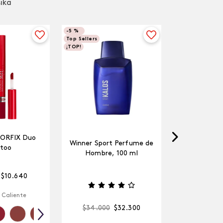
sika
-
5 %
Top Sellers
¡TOP!
LORFIX Duo
Winner Sport Perfume de
too
Hombre, 100 ml
$
10
.
640
 Caliente
$
34
.
000
$
32
.
300