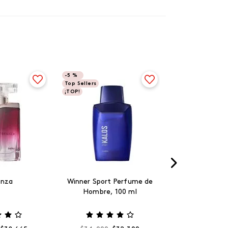
-
5 %
Top Sellers
¡TOP!
anza
Winner Sport Perfume de
Hombre, 100 ml