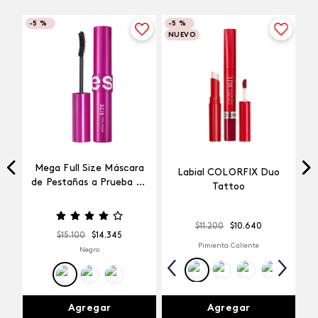
-
5 %
-
5 %
NUEVO
Mega Full Size Máscara
Labial COLORFIX Duo
a
de Pestañas a Prueba de
Tattoo
Agua
$
11
.
200
$
10
.
640
$
15
.
100
$
14
.
345
Pimienta Caliente
Negro
Agregar
Agregar