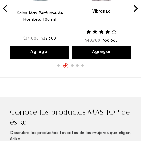
Vibranza
e
Kalos Max Perfume de
ml
Hombre, 100 ml
$
34
.
000
$
32
.
300
$
40
.
700
$
38
.
665
Agregar
Agregar
Conoce los productos MÁS TOP de
ésika
Descubre los productos favoritos de las mujeres que eligen
ésika