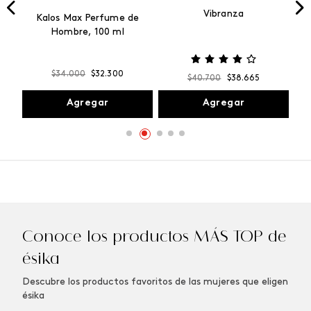
Vibranza
e
Kalos Max Perfume de
ml
Hombre, 100 ml
$
34
.
000
$
32
.
300
$
40
.
700
$
38
.
665
Agregar
Agregar
Conoce los productos MÁS TOP de
ésika
Descubre los productos favoritos de las mujeres que eligen
ésika