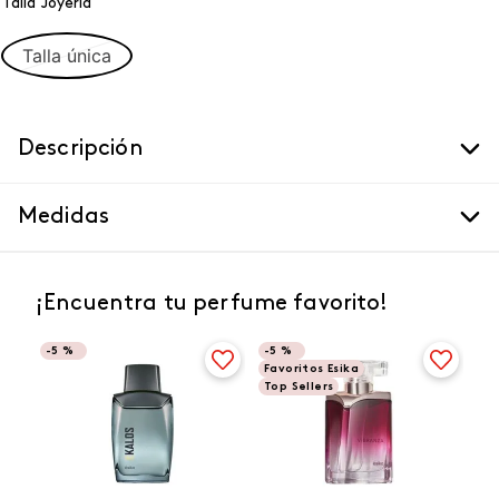
Talla Joyeria
Talla única
Descripción
Medidas
¡Encuentra tu perfume favorito!
-
5 %
-
5 %
Favoritos Esika
Top Sellers