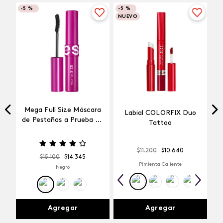
-
5 %
-
5 %
NUEVO
Mega Full Size Máscara
Labial COLORFIX Duo
a
de Pestañas a Prueba de
Tattoo
Agua
$
11
.
200
$
10
.
640
$
15
.
100
$
14
.
345
Pimienta Caliente
Negro
Agregar
Agregar